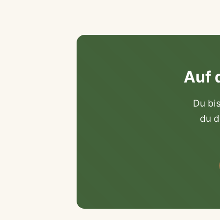
Auf 
Du bis
du d