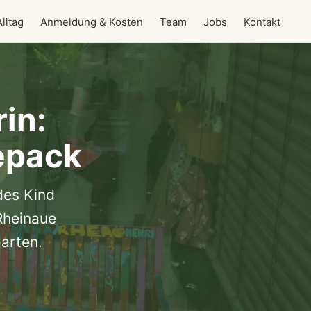
lltag
Anmeldung & Kosten
Team
Jobs
Kontakt
rin:
kepack
des Kind
 Rheinaue
arten.