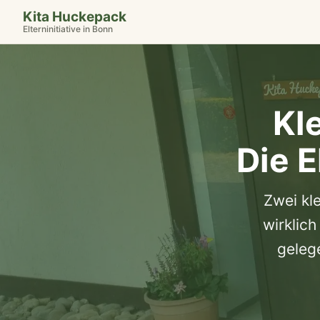
Kita Huckepack
Elterninitiative in Bonn
Kle
Die E
Zwei kl
wirklich
geleg