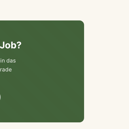
 Job?
 in das
erade